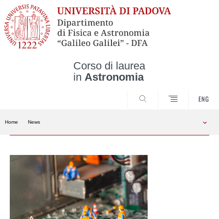
Corso di laurea
in
Astronomia
CERCA
ENG
Home
News
Skip
to
content