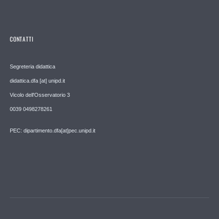
CONTATTI
Segreteria didattica
didattica.dfa [at] unipd.it
Vicolo dell'Osservatorio 3
0039 0498278261
PEC: dipartimento.dfa[at]pec.unipd.it